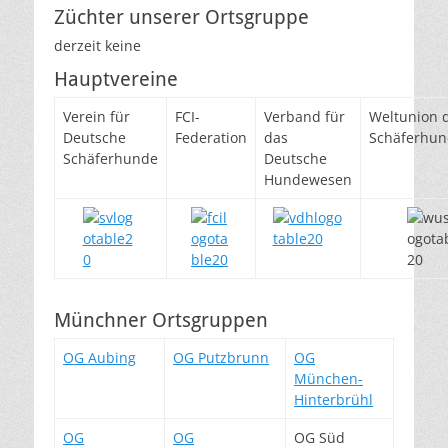
Züchter unserer Ortsgruppe
derzeit keine
Hauptvereine
Verein für
FCI-
Verband für
Weltunion 
Deutsche
Federation
das
Schäferhun
Schäferhunde
Deutsche
Hundewesen
Münchner Ortsgruppen
OG Aubing
OG Putzbrunn
OG
München-
Hinterbrühl
OG
OG
OG Süd