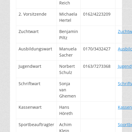
Reich
2. Vorsitzende
Michaela
0162/4223209
Hertel
Zuchtwart
Benjamin
Zuchtw
Piltz
Ausbildungswart
Manuela
0170/3432427
Ausbil
Sacher
Jugendwart
Norbert
0163/7273368
Jugend
Schulz
Schriftwart
Sonja
Schrift
van
Ghemen
Kassenwart
Hans
Kassen
Höreth
Sportbeauftragter
Achim
Sportb
Klein