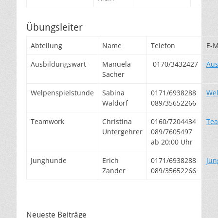
Übungsleiter
Abteilung
Name
Telefon
E-M
Ausbildungswart
Manuela
0170/3432427
Aus
Sacher
Welpenspielstunde
Sabina
0171/6938288
We
Waldorf
089/35652266
Teamwork
Christina
0160/7204434
Te
Untergehrer
089/7605497
ab 20:00 Uhr
Junghunde
Erich
0171/6938288
Ju
Zander
089/35652266
Neueste Beiträge