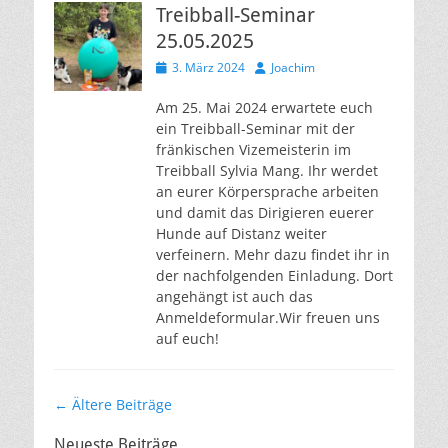
Treibball-Seminar
25.05.2025
Veröffentlicht
Autor
3. März 2024
Joachim
am
Am 25. Mai 2024 erwartete euch
ein Treibball-Seminar mit der
fränkischen Vizemeisterin im
Treibball Sylvia Mang. Ihr werdet
an eurer Körpersprache arbeiten
und damit das Dirigieren euerer
Hunde auf Distanz weiter
verfeinern. Mehr dazu findet ihr in
der nachfolgenden Einladung. Dort
angehängt ist auch das
Anmeldeformular.Wir freuen uns
auf euch!
Beitragsnavigation
←
Ältere Beiträge
Neueste Beiträge