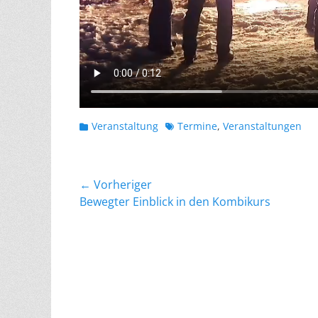
Kategorien
Schlagworte
Veranstaltung
Termine
,
Veranstaltungen
Beitragsnavigation
← Vorheriger
Vorheriger
Bewegter Einblick in den Kombikurs
Beitrag: