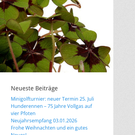
Neueste Beiträge
Minigolfturnier: neuer Termin 25. Juli
Hunderennen – 75 Jahre Vollgas auf
vier Pfoten
Neujahrsempfang 03.01.2026
Frohe Weihnachten und ein gutes
Neues!