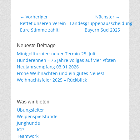
Beitragsnavigation
← Vorheriger
Nächster →
Vorheriger
Nächster
Rettet unseren Verein –
Landesgruppenausscheidung
Beitrag:
Beitrag:
Eure Stimme zählt!
Bayern Süd 2025
Neueste Beiträge
Minigolfturnier: neuer Termin 25. Juli
Hunderennen – 75 Jahre Vollgas auf vier Pfoten
Neujahrsempfang 03.01.2026
Frohe Weihnachten und ein gutes Neues!
Weihnachtsfeier 2025 – Rückblick
Was wir bieten
Übungsleiter
Welpenspielstunde
Junghunde
IGP
Teamwork