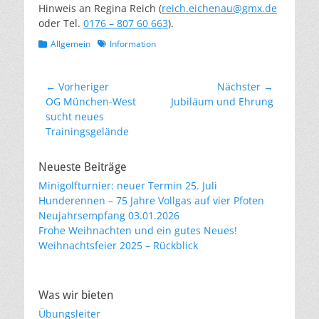
Hinweis an Regina Reich (
reich.eichenau@gmx.de
oder Tel.
0176 – 807 60 663
).
Kategorien
Schlagworte
Allgemein
Information
Beitragsnavigation
← Vorheriger
Nächster →
Vorheriger
Nächster
OG München-West
Jubiläum und Ehrung
Beitrag:
Beitrag:
sucht neues
Trainingsgelände
Neueste Beiträge
Minigolfturnier: neuer Termin 25. Juli
Hunderennen – 75 Jahre Vollgas auf vier Pfoten
Neujahrsempfang 03.01.2026
Frohe Weihnachten und ein gutes Neues!
Weihnachtsfeier 2025 – Rückblick
Was wir bieten
Übungsleiter